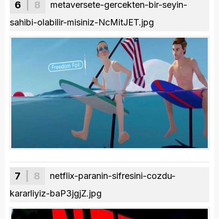
6
| 8
metaversete-gercekten-bir-seyin-
sahibi-olabilir-misiniz-NcMitJET.jpg
7
| 8
netflix-paranin-sifresini-cozdu-
kararliyiz-baP3jgjZ.jpg