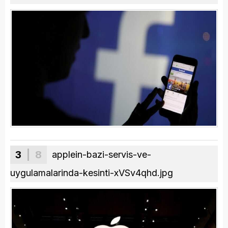
3
| 8
applein-bazi-servis-ve-
uygulamalarinda-kesinti-xVSv4qhd.jpg