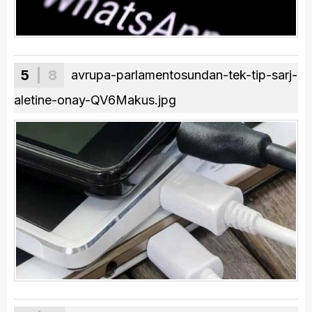
5
| 8
avrupa-parlamentosundan-tek-tip-sarj-
aletine-onay-QV6Makus.jpg