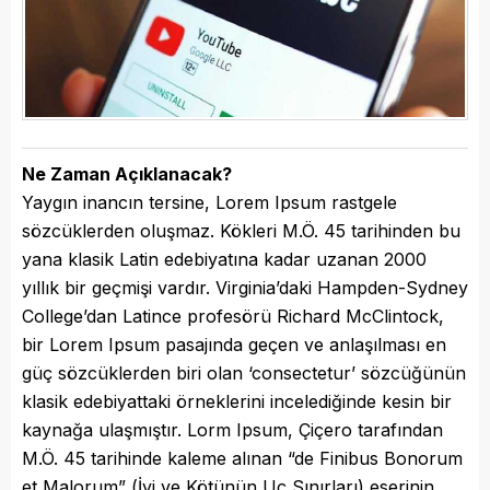
Ne Zaman Açıklanacak?
Yaygın inancın tersine, Lorem Ipsum rastgele
sözcüklerden oluşmaz. Kökleri M.Ö. 45 tarihinden bu
yana klasik Latin edebiyatına kadar uzanan 2000
yıllık bir geçmişi vardır. Virginia’daki Hampden-Sydney
College’dan Latince profesörü Richard McClintock,
bir Lorem Ipsum pasajında geçen ve anlaşılması en
güç sözcüklerden biri olan ‘consectetur’ sözcüğünün
klasik edebiyattaki örneklerini incelediğinde kesin bir
kaynağa ulaşmıştır. Lorm Ipsum, Çiçero tarafından
M.Ö. 45 tarihinde kaleme alınan “de Finibus Bonorum
et Malorum” (İyi ve Kötünün Uç Sınırları) eserinin