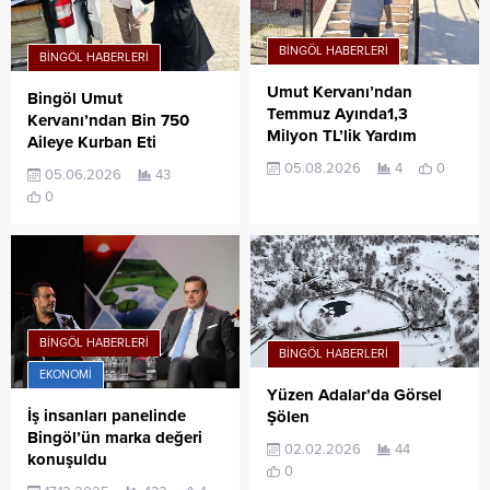
BINGÖL HABERLERI
BINGÖL HABERLERI
Umut Kervanı’ndan
Bingöl Umut
Temmuz Ayında1,3
Kervanı’ndan Bin 750
Milyon TL’lik Yardım
Aileye Kurban Eti
05.08.2026
4
0
05.06.2026
43
0
BINGÖL HABERLERI
BINGÖL HABERLERI
EKONOMI
Yüzen Adalar’da Görsel
İş insanları panelinde
Şölen
Bingöl’ün marka değeri
02.02.2026
44
konuşuldu
0