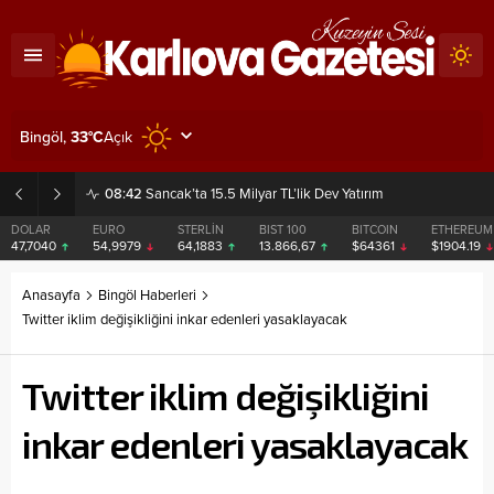
Açık
Bingöl,
33
°C
08:42
Sancak’ta 15.5 Milyar TL’lik Dev Yatırım
DOLAR
EURO
STERLİN
BIST 100
BITCOIN
ETHEREUM
47,7040
54,9979
64,1883
13.866,67
$64361
$1904.19
Anasayfa
Bingöl Haberleri
Twitter iklim değişikliğini inkar edenleri yasaklayacak
Twitter iklim değişikliğini
inkar edenleri yasaklayacak