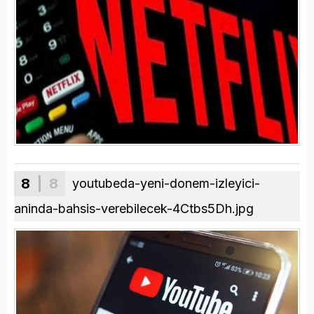
8
| 8
youtubeda-yeni-donem-izleyici-
aninda-bahsis-verebilecek-4Ctbs5Dh.jpg