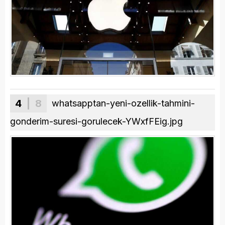
4
| 8
whatsapptan-yeni-ozellik-tahmini-
gonderim-suresi-gorulecek-YWxfFEig.jpg