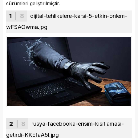
sürümleri geliştirilmiştir.
1
| 8
dijital-tehlikelere-karsi-5-etkin-onlem-
wFSAOwma.jpg
2
| 8
rusya-facebooka-erisim-kisitlamasi-
getirdi-KKEfaA5l.jpg