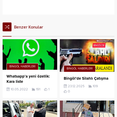
Benzer Konular
BINGÖL HABERLERI
BINGÖL HABERLERI
Whatsapp’a yeni özellik:
Bingöl’de Silahlı Çatışma
Kara liste
23.12.2025
109
10.05.2022
191
1
0